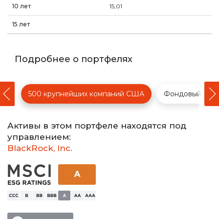
15,01
Подробнее о портфелях
cus
500 крупнейших компаний США
Фондовый рыно
Активы в этом портфеле находятся под
управлением:
BlackRock, Inc.