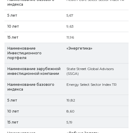
5,67
9,63
11,96
«Энергетика»
State Street Global Advisors
(SSGA)
Energy Select Sector Index TR
19,82
8,60
5,19