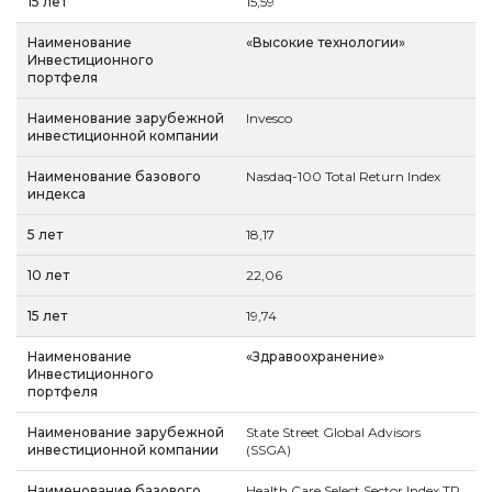
15,59
«Высокие технологии»
Invesco
Nasdaq-100 Total Return Index
18,17
22,06
19,74
«Здравоохранение»
State Street Global Advisors
(SSGA)
Health Care Select Sector Index TR