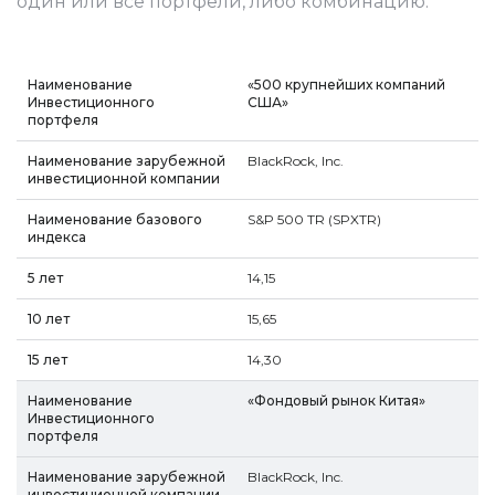
один или все портфели, либо комбинацию:
«500 крупнейших компаний
США»
BlackRock, Inc.
S&P 500 TR (SPXTR)
14,15
15,65
14,30
«Фондовый рынок Китая»
BlackRock, Inc.