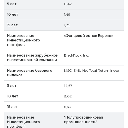
0,42
1,49
1,85
«Фондовый рынок Европы»
BlackRock, Inc.
MSCI EMU Net Total Return Index
14,67
8,02
6,43
"Полупроводниковая
промышленность"