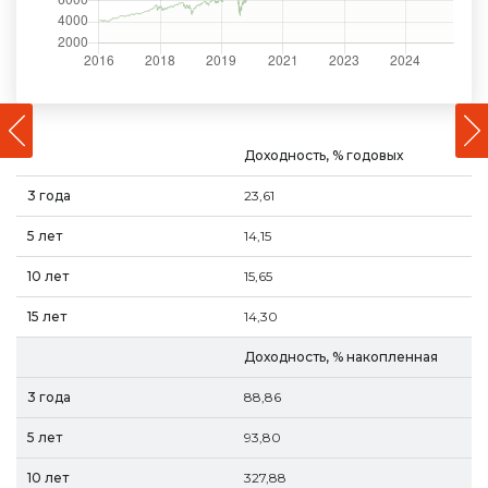
Доходность, % годовых
23,61
14,15
15,65
14,30
Доходность, % накопленная
88,86
93,80
327,88