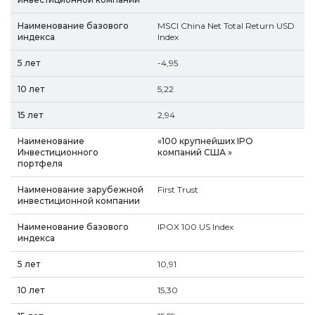
MSCI China Net Total Return USD
Index
-4,95
5,22
2,94
«100 крупнейших IPO
компаний США »
First Trust
IPOX 100 US Index
10,91
15,30