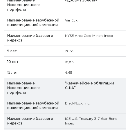
«Добыча Золота»
VanEck
NYSE Arca Gold Miners Index
20,79
16,86
4,65
“Казначейские облигации
США”
BlackRock, Inc.
ICE U.S. Treasury 3-7 Year Bond
Index